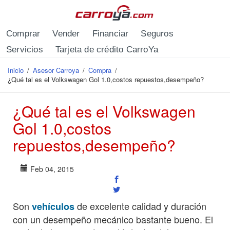
Pasar al contenido principal
Comprar
Vender
Financiar
Seguros
Servicios
Tarjeta de crédito CarroYa
Inicio
/
Asesor Carroya
/
Compra
/
Se encuentra usted aquí
¿Qué tal es el Volkswagen Gol 1.0,costos repuestos,desempeño?
¿Qué tal es el Volkswagen
Gol 1.0,costos
repuestos,desempeño?
Feb 04, 2015
Son
de excelente calidad y duración
vehículos
con un desempeño mecánico bastante bueno. El