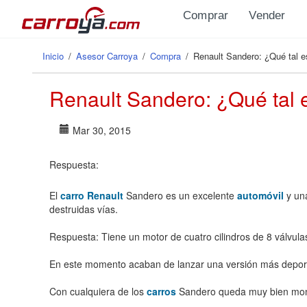
Pasar al contenido principal
Comprar
Vender
Inicio
/
Asesor Carroya
/
Compra
/
Renault Sandero: ¿Qué tal 
Se encuentra usted aquí
Renault Sandero: ¿Qué tal 
Mar 30, 2015
Respuesta:
El
carro Renault
Sandero es un excelente
automóvil
y una
destruidas vías.
Respuesta: Tiene un motor de cuatro cilindros de 8 válvula
En este momento acaban de lanzar una versión más deporti
Con cualquiera de los
carros
Sandero queda muy bien mo