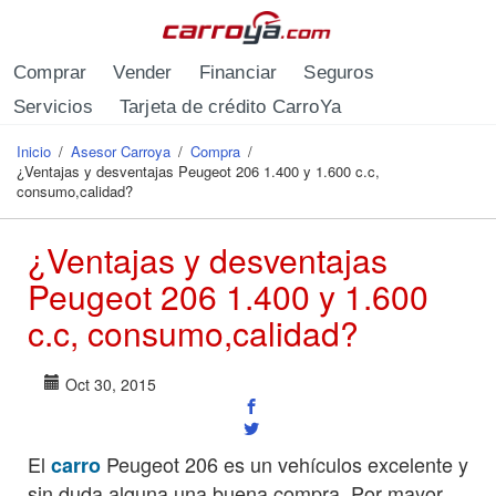
Pasar al contenido principal
Comprar
Vender
Financiar
Seguros
Servicios
Tarjeta de crédito CarroYa
Inicio
/
Asesor Carroya
/
Compra
/
Se encuentra usted aquí
¿Ventajas y desventajas Peugeot 206 1.400 y 1.600 c.c,
consumo,calidad?
¿Ventajas y desventajas
Peugeot 206 1.400 y 1.600
c.c, consumo,calidad?
Oct 30, 2015
El
Peugeot 206 es un vehículos excelente y
carro
sin duda alguna una buena compra. Por mayor