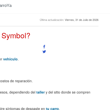
CarroYa
Última actualización:
Viernes, 31 de Julio de 2026
t Symbol?
er
vehículo
.
costos de reparación.
 pesos, dependiendo del
taller
y del sitio donde se compren
tre síntomas de desgaste en
tu carro
.