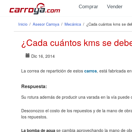
Pasar al contenido principal
Comprar
Vender
Inicio
/
Asesor Carroya
/
Mecánica
/
¿Cada cuántos kms se deb
Se encuentra usted aquí
¿Cada cuántos kms se debe
Dic 16, 2014
La correa de repartición de estos
carros
, está fabricada e
Respuesta:
Su rotura además de producir una varada en la vía puede da
Desconozco el costo de los repuestos y de la mano de obra 
los repuestos.
se cambia aprovechando la mano de obra
La bomba de agua