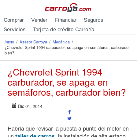
Pasar al contenido principal
Comprar
Vender
Financiar
Seguros
Servicios
Tarjeta de crédito CarroYa
Inicio
/
Asesor Carroya
/
Mecánica
/
Se encuentra usted aquí
¿Chevrolet Sprint 1994 carburador, se apaga en semáforos, carburador
bien?
¿Chevrolet Sprint 1994
carburador, se apaga en
semáforos, carburador bien?
Dic 01, 2014
Habría que revisar la puesta a punto del motor en
un
, la instalación de alta,estado
taller de carros