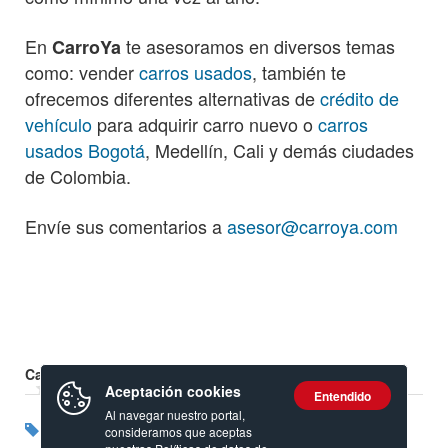
En
te asesoramos en diversos temas
CarroYa
como: vender
carros usados
, también te
ofrecemos diferentes alternativas de
crédito de
vehículo
para adquirir carro nuevo o
carros
usados Bogotá
, Medellín, Cali y demás ciudades
de Colombia.
Envíe sus comentarios a
asesor@carroya.com
Calificación:
Aceptación cookies
Entendido
Al navegar nuestro portal,
Etiquetas:
Swift
Chevrolet
consideramos que aceptas