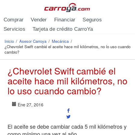
Pasar al contenido principal
Comprar
Vender
Financiar
Seguros
Servicios
Tarjeta de crédito CarroYa
Inicio
/
Asesor Carroya
/
Mecánica
/
Se encuentra usted aquí
¿Chevrolet Swift cambié el aceite hace mil kilómetros, no lo uso cuando
cambio?
¿Chevrolet Swift cambié el
aceite hace mil kilómetros, no
lo uso cuando cambio?
Ene 27, 2016
El aceite se debe cambiar cada 5 mil kilómetros y
como mínimo una vez al año.