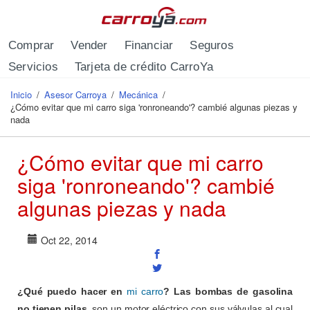
Pasar al contenido principal
Comprar
Vender
Financiar
Seguros
Servicios
Tarjeta de crédito CarroYa
Inicio
/
Asesor Carroya
/
Mecánica
/
Se encuentra usted aquí
¿Cómo evitar que mi carro siga 'ronroneando'? cambié algunas piezas y
nada
¿Cómo evitar que mi carro
siga 'ronroneando'? cambié
algunas piezas y nada
Oct 22, 2014
¿Qué puedo hacer en
mi carro
? Las bombas de gasolina
no tienen pilas
, son un motor eléctrico con sus válvulas al cual