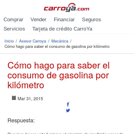
Pasar al contenido principal
Comprar
Vender
Financiar
Seguros
Servicios
Tarjeta de crédito CarroYa
Inicio
/
Asesor Carroya
/
Mecánica
/
Se encuentra usted aquí
Cómo hago para saber el consumo de gasolina por kilómetro
Cómo hago para saber el
consumo de gasolina por
kilómetro
Mar 31, 2015
Respuesta: