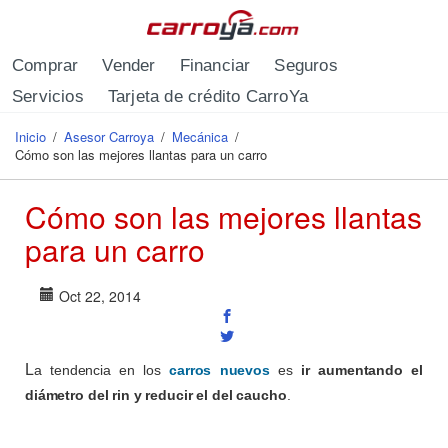
Pasar al contenido principal
Comprar
Vender
Financiar
Seguros
Servicios
Tarjeta de crédito CarroYa
Inicio
/
Asesor Carroya
/
Mecánica
/
Se encuentra usted aquí
Cómo son las mejores llantas para un carro
Cómo son las mejores llantas
para un carro
Oct 22, 2014
L
a tendencia en los
carros nuevos
es
ir aumentando el
diámetro del rin y reducir el del caucho
.