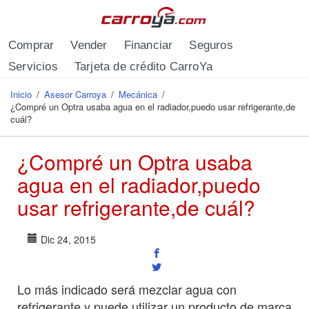
Pasar al contenido principal
Comprar
Vender
Financiar
Seguros
Servicios
Tarjeta de crédito CarroYa
Inicio
/
Asesor Carroya
/
Mecánica
/
Se encuentra usted aquí
¿Compré un Optra usaba agua en el radiador,puedo usar refrigerante,de
cuál?
¿Compré un Optra usaba
agua en el radiador,puedo
usar refrigerante,de cuál?
Dic 24, 2015
Lo más indicado será mezclar agua con
refrigerante y puede utilizar un producto de marca