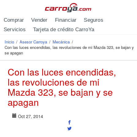
Pasar al contenido principal
Comprar
Vender
Financiar
Seguros
Servicios
Tarjeta de crédito CarroYa
Inicio
/
Asesor Carroya
/
Mecánica
/
Se encuentra usted aquí
Con las luces encendidas, las revoluciones de mi Mazda 323, se bajan y
se apagan
Con las luces encendidas,
las revoluciones de mi
Mazda 323, se bajan y se
apagan
Oct 27, 2014