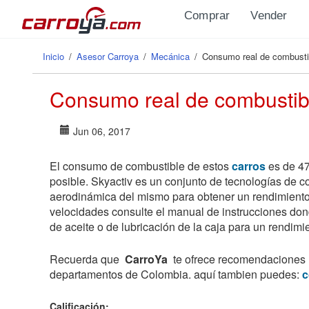
Pasar al contenido principal
Comprar
Vender
Inicio
/
Asesor Carroya
/
Mecánica
/
Consumo real de combustib
Se encuentra usted aquí
Consumo real de combustibl
Jun 06, 2017
El consumo de combustible de estos
carros
es de 47
posible. Skyactiv es un conjunto de tecnologías de co
aerodinámica del mismo para obtener un rendimiento 
velocidades consulte el manual de instrucciones dond
de aceite o de lubricación de la caja para un rendimi
Recuerda que
CarroYa
te ofrece recomendaciones ú
departamentos de Colombia. aquí tambien puedes:
c
Calificación: