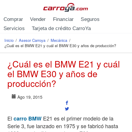
Pasar al contenido principal
Comprar
Vender
Financiar
Seguros
Servicios
Tarjeta de crédito CarroYa
Inicio
/
Asesor Carroya
/
Mecánica
/
Se encuentra usted aquí
¿Cuál es el BMW E21 y cuál el BMW E30 y años de producción?
¿Cuál es el BMW E21 y cuál
el BMW E30 y años de
producción?
Ago 19, 2015
El
E21 es el primer modelo de la
carro BMW
Serie 3, fue lanzado en 1975 y se fabricó hasta