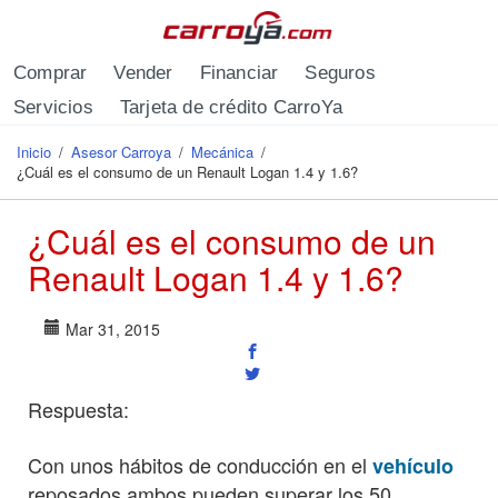
Pasar al contenido principal
Comprar
Vender
Financiar
Seguros
Servicios
Tarjeta de crédito CarroYa
Inicio
/
Asesor Carroya
/
Mecánica
/
Se encuentra usted aquí
¿Cuál es el consumo de un Renault Logan 1.4 y 1.6?
¿Cuál es el consumo de un
Renault Logan 1.4 y 1.6?
Mar 31, 2015
Respuesta:
Con unos hábitos de conducción en el
vehículo
reposados ambos pueden superar los 50