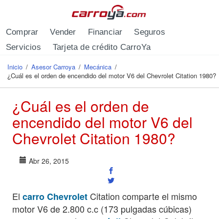
Pasar al contenido principal
Comprar
Vender
Financiar
Seguros
Servicios
Tarjeta de crédito CarroYa
Inicio
/
Asesor Carroya
/
Mecánica
/
Se encuentra usted aquí
¿Cuál es el orden de encendido del motor V6 del Chevrolet Citation 1980?
¿Cuál es el orden de
encendido del motor V6 del
Chevrolet Citation 1980?
Abr 26, 2015
El
Citation comparte el mismo
carro Chevrolet
motor V6 de 2.800 c.c (173 pulgadas cúbicas)