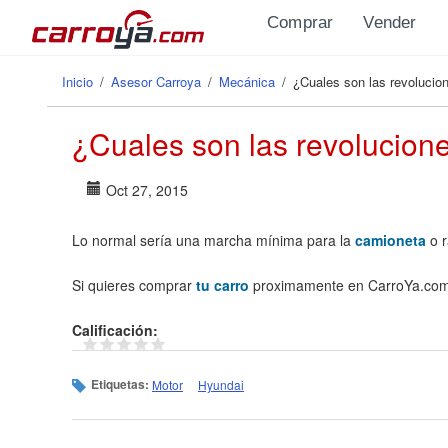
Pasar al contenido principal
Comprar
Vender
Inicio
/
Asesor Carroya
/
Mecánica
/
¿Cuales son las revolucio
Se encuentra usted aquí
¿Cuales son las revolucion
Oct 27, 2015
Lo normal sería una marcha mínima para la
camioneta
o r
Si quieres comprar
tu carro
proximamente en CarroYa.co
Calificación:
Etiquetas:
Motor
Hyundai