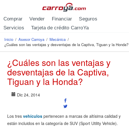
Pasar al contenido principal
Comprar
Vender
Financiar
Seguros
Servicios
Tarjeta de crédito CarroYa
Inicio
/
Asesor Carroya
/
Mecánica
/
Se encuentra usted aquí
¿Cuáles son las ventajas y desventajas de la Captiva, Tiguan y la Honda?
¿Cuáles son las ventajas y
desventajas de la Captiva,
Tiguan y la Honda?
Dic 24, 2014
Los tres
vehículos
pertenecen a marcas de altísima calidad y
están incluidos en la categoría de SUV (Sport Utility Vehicle).