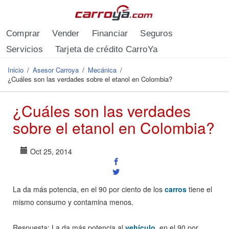
Pasar al contenido principal
Comprar
Vender
Financiar
Seguros
Servicios
Tarjeta de crédito CarroYa
Inicio
/
Asesor Carroya
/
Mecánica
/
Se encuentra usted aquí
¿Cuáles son las verdades sobre el etanol en Colombia?
¿Cuáles son las verdades
sobre el etanol en Colombia?
Oct 25, 2014
La da más potencia, en el 90 por ciento de los
carros
tiene el
mismo consumo y contamina menos.
Respuesta: La da más potencia al
vehículo
, en el 90 por