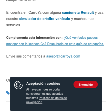
Encuentra en CarroYa.com alguna
camioneta Renault
y usa
nuestro
simulador de crédito vehículo
y muchos mas
servicios.
Complementa esta información con:
¿Qué vehículos puedes
manejar con la licencia C5? Descúbrelo en esta guía de categorías.
Envíe sus comentarios a
asesor@carroya.com
Calificación:
Aceptación cookies
Entendido
Al navegar nuestro portal,
Etiquetas:
Kamgoo
Renault Kangoo
Consumo gasolina
consideramos que aceptas
Carros usados
nuestras
Políticas de datos de
navegación