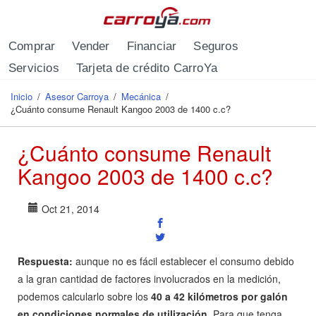
Pasar al contenido principal
Comprar
Vender
Financiar
Seguros
Servicios
Tarjeta de crédito CarroYa
Inicio
/
Asesor Carroya
/
Mecánica
/
Se encuentra usted aquí
¿Cuánto consume Renault Kangoo 2003 de 1400 c.c?
¿Cuánto consume Renault
Kangoo 2003 de 1400 c.c?
Oct 21, 2014
Respuesta:
aunque no es fácil establecer el consumo debido
a la gran cantidad de factores involucrados en la medición,
podemos calcularlo sobre los
40 a 42 kilómetros por galón
en condiciones normales de utilización
. Para que tenga