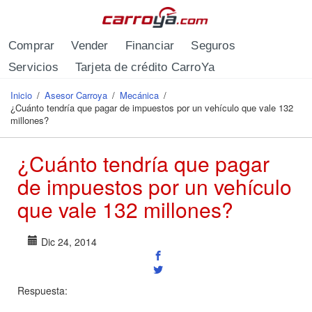
Pasar al contenido principal
Comprar
Vender
Financiar
Seguros
Servicios
Tarjeta de crédito CarroYa
Inicio
/
Asesor Carroya
/
Mecánica
/
Se encuentra usted aquí
¿Cuánto tendría que pagar de impuestos por un vehículo que vale 132
millones?
¿Cuánto tendría que pagar
de impuestos por un vehículo
que vale 132 millones?
Dic 24, 2014
Respuesta: