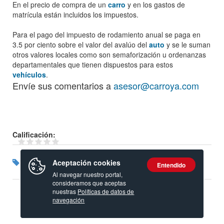
En el precio de compra de un
carro
y en los gastos de
matrícula están incluidos los impuestos.
Para el pago del impuesto de rodamiento anual se paga en
3.5 por ciento sobre el valor del avalúo del
auto
y se le suman
otros valores locales como son semaforización u ordenanzas
departamentales que tienen dispuestos para estos
vehículos
.
Envíe sus comentarios a
asesor@carroya.com
Calificación:
Etiquetas:
Carros Colombia
Aceptación cookies
Entendido
Al navegar nuestro portal,
consideramos que aceptas
nuestras
Políticas de datos de
navegación