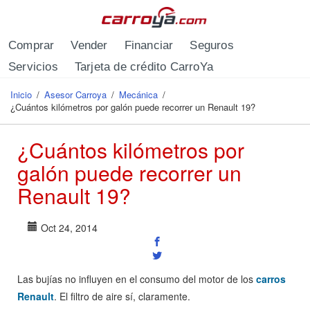
Pasar al contenido principal
Comprar
Vender
Financiar
Seguros
Servicios
Tarjeta de crédito CarroYa
Inicio
/
Asesor Carroya
/
Mecánica
/
Se encuentra usted aquí
¿Cuántos kilómetros por galón puede recorrer un Renault 19?
¿Cuántos kilómetros por
galón puede recorrer un
Renault 19?
Oct 24, 2014
Las bujías no influyen en el consumo del motor de los
carros
Renault
. El filtro de aire sí, claramente.