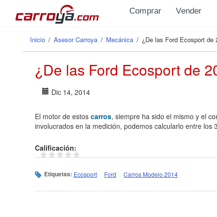
Pasar al contenido principal
Comprar
Vender
Inicio
/
Asesor Carroya
/
Mecánica
/
¿De las Ford Ecosport de
Se encuentra usted aquí
¿De las Ford Ecosport de 2
Dic 14, 2014
El motor de estos
carros
, siempre ha sido el mismo y el c
involucrados en la medición, podemos calcularlo entre los 3
Calificación:
Etiquetas:
Ecosport
Ford
Carros Modelo 2014