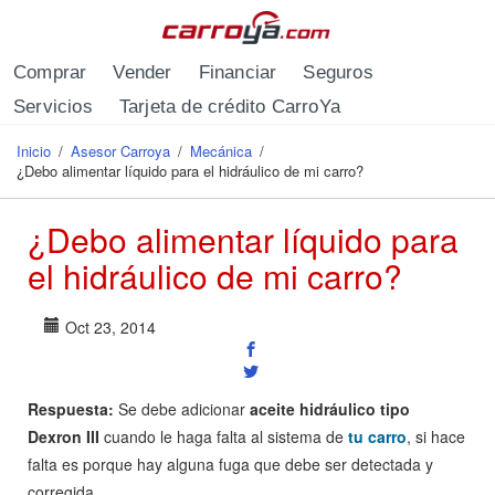
Pasar al contenido principal
Comprar
Vender
Financiar
Seguros
Servicios
Tarjeta de crédito CarroYa
Inicio
/
Asesor Carroya
/
Mecánica
/
Se encuentra usted aquí
¿Debo alimentar líquido para el hidráulico de mi carro?
¿Debo alimentar líquido para
el hidráulico de mi carro?
Oct 23, 2014
Respuesta:
Se debe adicionar
aceite hidráulico tipo
Dexron III
cuando le haga falta al sistema de
tu carro
, si hace
falta es porque hay alguna fuga que debe ser detectada y
corregida.