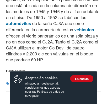
que está ubicada en la columna de dirección en
los modelos de 1945 y 1946 y de allí en adelante
en el piso. De 1950 a 1952 se fabrican los
de la serie CJ3A que como
automóviles
diferencia en la carrocería de estos
vehículos
ofrecen el vidrio panorámico de una sóla pieza y
no en dos como el CJ2A. Tanto el CJ2A como el
CJ3A utilizan el motor Go Devil de cuatro
cilindros y 2.200 c.c con válvulas en el bloque
que produce 60 HP.
Calificación:
Aceptación cookies
Entendido
Etiquetas:
Carrocería
Willys
Al navegar nuestro portal,
consideramos que aceptas
nuestras
Políticas de datos de
navegación