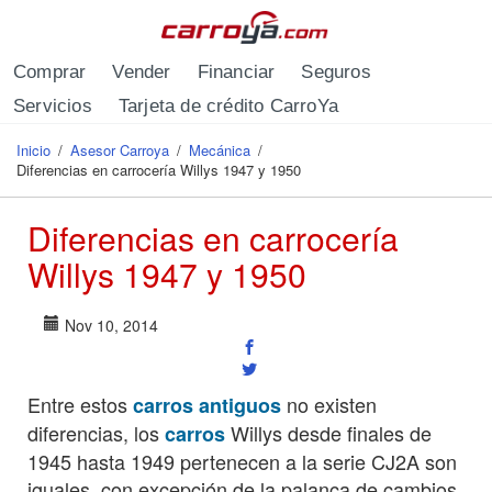
Pasar al contenido principal
Comprar
Vender
Financiar
Seguros
Servicios
Tarjeta de crédito CarroYa
Inicio
/
Asesor Carroya
/
Mecánica
/
Se encuentra usted aquí
Diferencias en carrocería Willys 1947 y 1950
Diferencias en carrocería
Willys 1947 y 1950
Nov 10, 2014
Entre estos
no existen
carros antiguos
diferencias, los
Willys desde finales de
carros
1945 hasta 1949 pertenecen a la serie CJ2A son
iguales, con excepción de la palanca de cambios