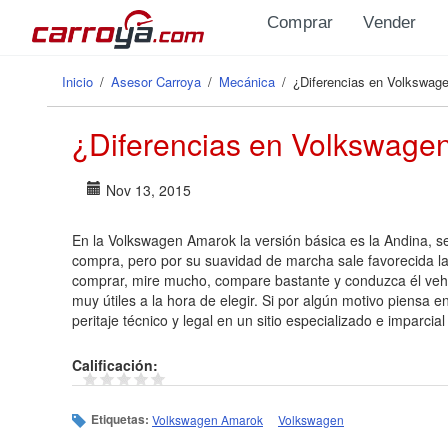
Pasar al contenido principal
Comprar
Vender
Inicio
/
Asesor Carroya
/
Mecánica
/
¿Diferencias en Volkswage
Se encuentra usted aquí
¿Diferencias en Volkswagen
Nov 13, 2015
En la Volkswagen Amarok la versión básica es la Andina, se
compra, pero por su suavidad de marcha sale favorecida la
comprar, mire mucho, compare bastante y conduzca él vehíc
muy útiles a la hora de elegir. Si por algún motivo piensa
peritaje técnico y legal en un sitio especializado e imparcia
Calificación:
Etiquetas:
Volkswagen Amarok
Volkswagen