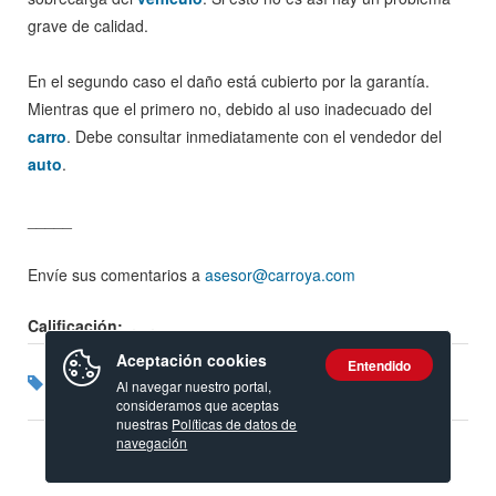
grave de calidad.
En el segundo caso el daño está cubierto por la garantía.
Mientras que el primero no, debido al uso inadecuado del
carro
. Debe consultar inmediatamente con el vendedor del
auto
.
_____
Envíe sus comentarios a
asesor@carroya.com
Calificación:
Aceptación cookies
Entendido
Etiquetas:
Chasis
Carro nuevo
Problemas carro nuevo
Al navegar nuestro portal,
Carros usados
consideramos que aceptas
nuestras
Políticas de datos de
navegación