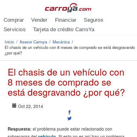
Pasar al contenido principal
Comprar
Vender
Financiar
Seguros
Servicios
Tarjeta de crédito CarroYa
Inicio
/
Asesor Carroya
/
Mecánica
/
Se encuentra usted aquí
El chasis de un vehículo con 8 meses de comprado se está desgravando
¿por qué?
El chasis de un vehículo con
8 meses de comprado se
está desgravando ¿por qué?
Oct 22, 2014
Respuesta:
el problema puede estar relacionado con
sobrecarga del
vehículo
. Si esto no es así hay un problema