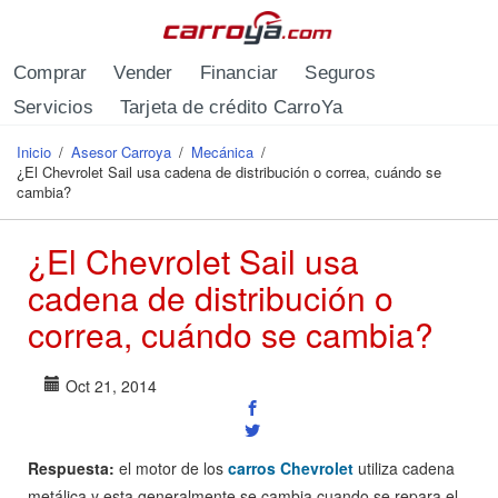
Pasar al contenido principal
Comprar
Vender
Financiar
Seguros
Servicios
Tarjeta de crédito CarroYa
Inicio
/
Asesor Carroya
/
Mecánica
/
Se encuentra usted aquí
¿El Chevrolet Sail usa cadena de distribución o correa, cuándo se
cambia?
¿El Chevrolet Sail usa
cadena de distribución o
correa, cuándo se cambia?
Oct 21, 2014
Respuesta:
el motor de los
carros Chevrolet
utiliza cadena
metálica y esta generalmente se cambia cuando se repara el