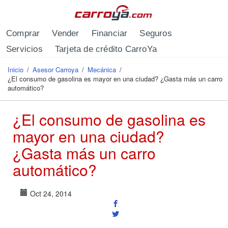
Pasar al contenido principal
Comprar
Vender
Financiar
Seguros
Servicios
Tarjeta de crédito CarroYa
Inicio
/
Asesor Carroya
/
Mecánica
/
Se encuentra usted aquí
¿El consumo de gasolina es mayor en una ciudad? ¿Gasta más un carro
automático?
¿El consumo de gasolina es
mayor en una ciudad?
¿Gasta más un carro
automático?
Oct 24, 2014