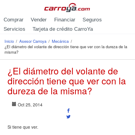
Pasar al contenido principal
Comprar
Vender
Financiar
Seguros
Servicios
Tarjeta de crédito CarroYa
Inicio
/
Asesor Carroya
/
Mecánica
/
Se encuentra usted aquí
¿El diámetro del volante de dirección tiene que ver con la dureza de la
misma?
¿El diámetro del volante de
dirección tiene que ver con la
dureza de la misma?
Oct 25, 2014
Si tiene que ver.