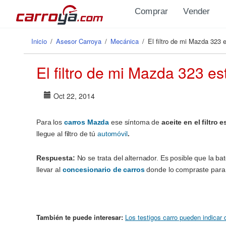
Pasar al contenido principal
Comprar
Vender
Inicio
/
Asesor Carroya
/
Mecánica
/
El filtro de mi Mazda 323 
Se encuentra usted aquí
El filtro de mi Mazda 323 es
Oct 22, 2014
Para los
carros Mazda
ese síntoma de
aceite en el filtro 
llegue al filtro de tú
automóvil
.
Respuesta:
No se trata del alternador. Es posible que la b
llevar al
concesionario de carros
donde lo compraste para
También te puede interesar:
Los testigos carro pueden indicar