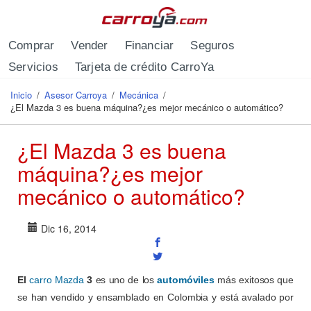
Pasar al contenido principal
Comprar
Vender
Financiar
Seguros
Servicios
Tarjeta de crédito CarroYa
Inicio
/
Asesor Carroya
/
Mecánica
/
Se encuentra usted aquí
¿El Mazda 3 es buena máquina?¿es mejor mecánico o automático?
¿El Mazda 3 es buena
máquina?¿es mejor
mecánico o automático?
Dic 16, 2014
El
carro Mazda
3
es uno de los
automóviles
más exitosos que
se han vendido y ensamblado en Colombia y está avalado por