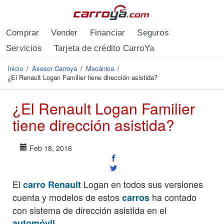
Pasar al contenido principal
Comprar
Vender
Financiar
Seguros
Servicios
Tarjeta de crédito CarroYa
Inicio
/
Asesor Carroya
/
Mecánica
/
Se encuentra usted aquí
¿El Renault Logan Familier tiene dirección asistida?
¿El Renault Logan Familier
tiene dirección asistida?
Feb 18, 2016
El
Logan en todos sus versiones
carro Renault
cuenta y modelos de estos
ha contado
carros
con sistema de dirección asistida en el
.
automóvil