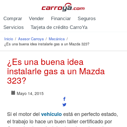
Pasar al contenido principal
Comprar
Vender
Financiar
Seguros
Servicios
Tarjeta de crédito CarroYa
Inicio
/
Asesor Carroya
/
Mecánica
/
Se encuentra usted aquí
¿Es una buena idea instalarle gas a un Mazda 323?
¿Es una buena idea
instalarle gas a un Mazda
323?
Mayo 14, 2015
Si el motor del
está en perfecto estado,
vehículo
el trabajo lo hace un buen taller certificado por