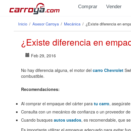
Pasar al contenido principal
Comprar
Vender
Inicio
/
Asesor Carroya
/
Mecánica
/
¿Existe diferencia en empa
Se encuentra usted aquí
¿Existe diferencia en empaq
Feb 29, 2016
No hay diferencia alguna, el motor del
carro Chevrolet
Swit
combustible.
Recomendaciones:
Al comprar el empaque del cárter para
tu carro
, asegúrate 
Consulta con un mecánico de confianza o un proveedor de
Cuando busques
autos
usados
, es recomendable, que se 
Es importante utilizar el empaque adecuado para evitar fuga