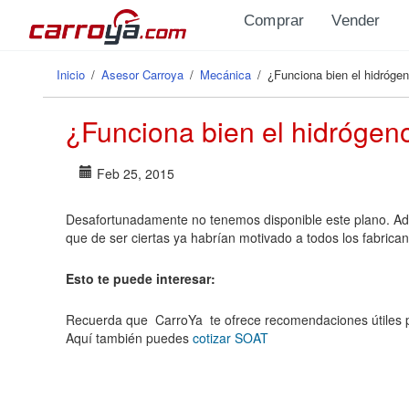
Pasar al contenido principal
Comprar
Vender
Inicio
/
Asesor Carroya
/
Mecánica
/
¿Funciona bien el hidrógen
Se encuentra usted aquí
¿Funciona bien el hidrógeno
Feb 25, 2015
Desafortunadamente no tenemos disponible este plano. Ad
que de ser ciertas ya habrían motivado a todos los fabrica
Esto te puede interesar:
Recuerda que CarroYa te ofrece recomendaciones útiles p
Aquí también puedes
cotizar SOAT