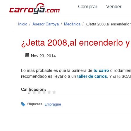
Pasar al contenido principal
Comprar
Vender
Inicio
/
Asesor Carroya
/
Mecánica
/
¿Jetta 2008,al encenderlo
Se encuentra usted aquí
¿Jetta 2008,al encenderlo 
Nov 23, 2014
Lo más probable es que la balinera de
tu carro
o rodamient
recomendado es llevarlo a un
taller de carros
.
Y si tú SOAT
Calificación:
Etiquetas:
Embrague