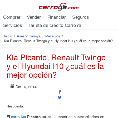
Pasar al contenido principal
Comprar
Vender
Financiar
Seguros
Servicios
Tarjeta de crédito CarroYa
Inicio
/
Asesor Carroya
/
Mecánica
/
Se encuentra usted aquí
Kia Picanto, Renault Twingo y el Hyundai I10 ¿cuál es la mejor opción?
Kia Picanto, Renault Twingo
y el Hyundai I10 ¿cuál es la
mejor opción?
Dic 16, 2014
Respuesta:
El
carro Kia
Picanto
utiliza un motor de cuatro cilindros en