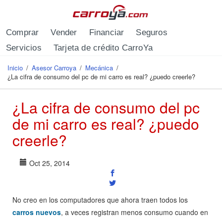
Pasar al contenido principal
Comprar
Vender
Financiar
Seguros
Servicios
Tarjeta de crédito CarroYa
Inicio
/
Asesor Carroya
/
Mecánica
/
Se encuentra usted aquí
¿La cifra de consumo del pc de mi carro es real? ¿puedo creerle?
¿La cifra de consumo del pc
de mi carro es real? ¿puedo
creerle?
Oct 25, 2014
No creo en los computadores que ahora traen todos los
carros nuevos
, a veces registran menos consumo cuando en