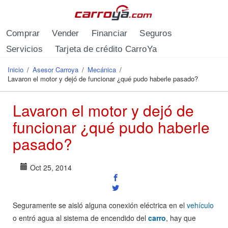
Pasar al contenido principal
Comprar
Vender
Financiar
Seguros
Servicios
Tarjeta de crédito CarroYa
Inicio
/
Asesor Carroya
/
Mecánica
/
Se encuentra usted aquí
Lavaron el motor y dejó de funcionar ¿qué pudo haberle pasado?
Lavaron el motor y dejó de
funcionar ¿qué pudo haberle
pasado?
Oct 25, 2014
Seguramente se aisló alguna conexión eléctrica en el
vehículo
o entró agua al sistema de encendido del
carro
, h
ay que