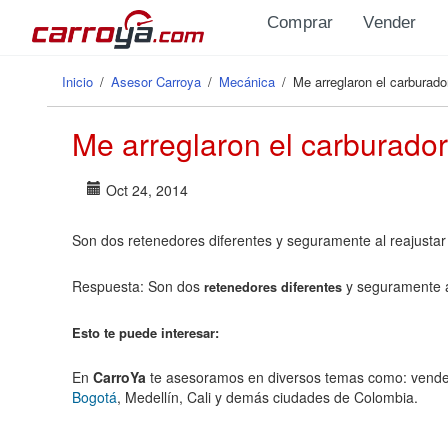
Pasar al contenido principal
Comprar
Vender
Inicio
/
Asesor Carroya
/
Mecánica
/
Me arreglaron el carburador
Se encuentra usted aquí
Me arreglaron el carburador 
Oct 24, 2014
Son dos retenedores diferentes y seguramente al reajustar 
Respuesta: Son dos
y seguramente al
retenedores diferentes
Esto te puede interesar:
En
CarroYa
te asesoramos en diversos temas como: vend
Bogotá
, Medellín, Cali y demás ciudades de Colombia.