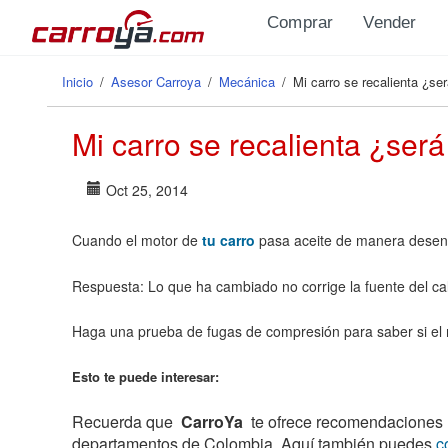
Pasar al contenido principal
Comprar
Vender
Inicio
/
Asesor Carroya
/
Mecánica
/
Mi carro se recalienta ¿se
Se encuentra usted aquí
Mi carro se recalienta ¿ser
Oct 25, 2014
Cuando el motor de
tu carro
pasa aceite de manera desenfr
Respuesta: Lo que ha cambiado no corrige la fuente del ca
Haga una prueba de fugas de compresión para saber si el
Esto te puede interesar:
Recuerda que
CarroYa
te ofrece recomendaciones ú
departamentos de Colombia. Aquí también puedes
c