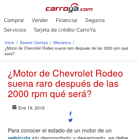
Pasar al contenido principal
Comprar
Vender
Financiar
Seguros
Servicios
Tarjeta de crédito CarroYa
Inicio
/
Asesor Carroya
/
Mecánica
/
Se encuentra usted aquí
¿Motor de Chevrolet Rodeo suena raro después de las 2000 rpm qué
será?
¿Motor de Chevrolet Rodeo
suena raro después de las
2000 rpm qué será?
Ene 19, 2016
Para conocer el estado de un motor de un
sin desmontarlo y desarmarlo, se debe
vehículo