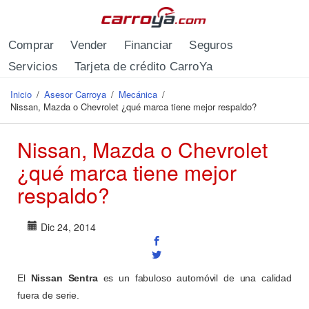
Pasar al contenido principal
Comprar
Vender
Financiar
Seguros
Servicios
Tarjeta de crédito CarroYa
Inicio
/
Asesor Carroya
/
Mecánica
/
Se encuentra usted aquí
Nissan, Mazda o Chevrolet ¿qué marca tiene mejor respaldo?
Nissan, Mazda o Chevrolet
¿qué marca tiene mejor
respaldo?
Dic 24, 2014
El
Nissan Sentra
es un fabuloso automóvil de una calidad
fuera de serie.