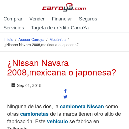
Pasar al contenido principal
Comprar
Vender
Financiar
Seguros
Servicios
Tarjeta de crédito CarroYa
Inicio
/
Asesor Carroya
/
Mecánica
/
Se encuentra usted aquí
¿Nissan Navara 2008,mexicana o japonesa?
¿Nissan Navara
2008,mexicana o japonesa?
Sep 01, 2015
Ninguna de las dos, la
como
camioneta Nissan
otras
de la marca tienen otro sitio de
camionetas
fabricación. Este
se fabrica en
vehículo
Tailandia.