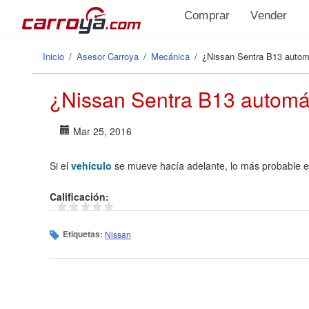
Pasar al contenido principal
Comprar
Vender
Inicio
/
Asesor Carroya
/
Mecánica
/
¿Nissan Sentra B13 automá
Se encuentra usted aquí
¿Nissan Sentra B13 automáti
Mar 25, 2016
Si el
vehí­culo
se mueve hací­a adelante, lo más probable e
Calificación:
Etiquetas:
Nissan