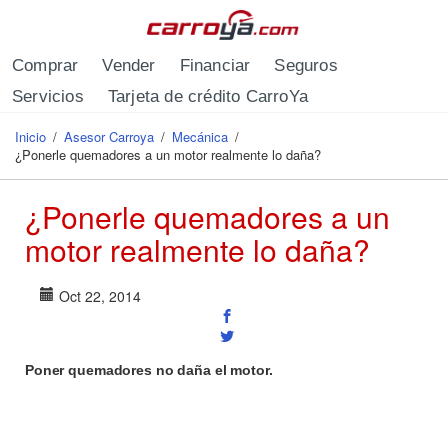
Pasar al contenido principal
Comprar
Vender
Financiar
Seguros
Servicios
Tarjeta de crédito CarroYa
Inicio
/
Asesor Carroya
/
Mecánica
/
Se encuentra usted aquí
¿Ponerle quemadores a un motor realmente lo daña?
¿Ponerle quemadores a un
motor realmente lo daña?
Oct 22, 2014
Poner quemadores no daña el motor.