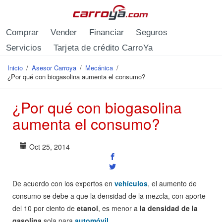
Pasar al contenido principal
Comprar
Vender
Financiar
Seguros
Servicios
Tarjeta de crédito CarroYa
Inicio
/
Asesor Carroya
/
Mecánica
/
Se encuentra usted aquí
¿Por qué con biogasolina aumenta el consumo?
¿Por qué con biogasolina
aumenta el consumo?
Oct 25, 2014
De acuerdo con los expertos en
vehículos
, el aumento de
consumo se debe a que la densidad de la mezcla, con aporte
del 10 por ciento de
etanol
, es menor a
la densidad de la
gasolina
sola para
automóvil
.