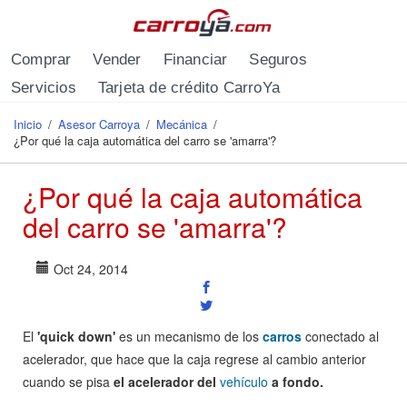
Pasar al contenido principal
Comprar
Vender
Financiar
Seguros
Servicios
Tarjeta de crédito CarroYa
Inicio
/
Asesor Carroya
/
Mecánica
/
Se encuentra usted aquí
¿Por qué la caja automática del carro se 'amarra'?
¿Por qué la caja automática
del carro se 'amarra'?
Oct 24, 2014
El
'quick down'
es un mecanismo de los
carros
conectado al
acelerador, que hace que la caja regrese al cambio anterior
cuando se pisa
el acelerador del
vehículo
a fondo.