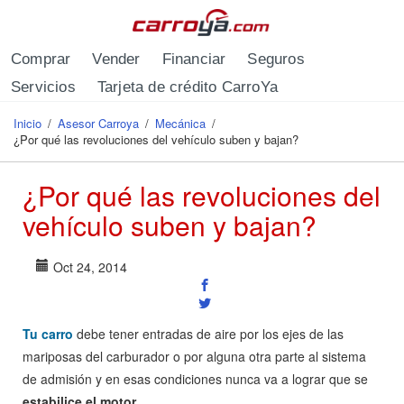
Pasar al contenido principal
Comprar
Vender
Financiar
Seguros
Servicios
Tarjeta de crédito CarroYa
Inicio
/
Asesor Carroya
/
Mecánica
/
Se encuentra usted aquí
¿Por qué las revoluciones del vehículo suben y bajan?
¿Por qué las revoluciones del
vehículo suben y bajan?
Oct 24, 2014
Tu carro
debe tener entradas de aire por los ejes de las
mariposas del carburador o por alguna otra parte al sistema
de admisión y en esas condiciones nunca va a lograr que se
estabilice el motor.