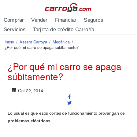
Pasar al contenido principal
Comprar
Vender
Financiar
Seguros
Servicios
Tarjeta de crédito CarroYa
Inicio
/
Asesor Carroya
/
Mecánica
/
Se encuentra usted aquí
¿Por qué mi carro se apaga súbitamente?
¿Por qué mi carro se apaga
súbitamente?
Oct 22, 2014
Lo usual es que esos cortes de funcionamiento provengan de
problemas eléctricos
.